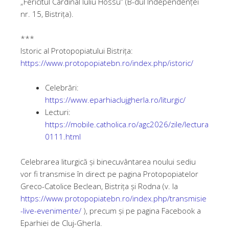
„Fericitul Cardinal Iuliu Hossu” (B-dul Independenței
nr. 15, Bistrița).
***
Istoric al Protopopiatului Bistrița:
https://www.protopopiatebn.ro/index.php/istoric/
Celebrări:
https://www.eparhiaclujgherla.ro/liturgic/
Lecturi:
https://mobile.catholica.ro/agc2026/zile/lectura
0111.html
Celebrarea liturgică și binecuvântarea noului sediu
vor fi transmise în direct pe pagina Protopopiatelor
Greco-Catolice Beclean, Bistrița și Rodna (v. la
https://www.protopopiatebn.ro/index.php/transmisie
-live-evenimente/
), precum și pe pagina Facebook a
Eparhiei de Cluj-Gherla.