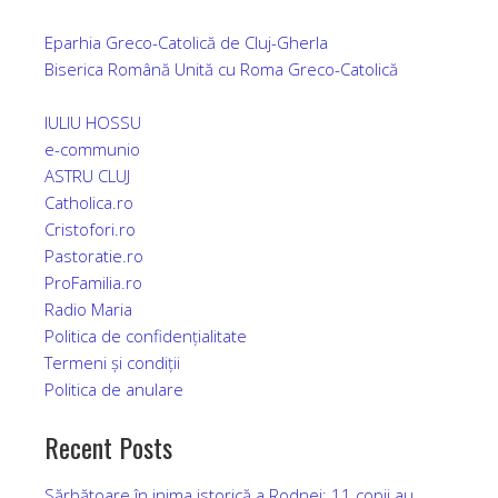
Eparhia Greco-Catolică de Cluj-Gherla
Biserica Română Unită cu Roma Greco-Catolică
IULIU HOSSU
e-communio
ASTRU CLUJ
Catholica.ro
Cristofori.ro
Pastoratie.ro
ProFamilia.ro
Radio Maria
Politica de confidențialitate
Termeni și condiții
Politica de an
u
lare
Recent Posts
Sărbătoare în inima istorică a Rodnei: 11 copii au