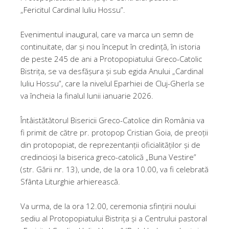
„Fericitul Cardinal Iuliu Hossu”.
Evenimentul inaugural, care va marca un semn de
continuitate, dar și nou început în credință, în istoria
de peste 245 de ani a Protopopiatului Greco-Catolic
Bistrița, se va desfășura și sub egida Anului „Cardinal
Iuliu Hossu”, care la nivelul Eparhiei de Cluj-Gherla se
va încheia la finalul lunii ianuarie 2026.
Întâistătătorul Bisericii Greco-Catolice din România va
fi primit de către pr. protopop Cristian Goia, de preoții
din protopopiat, de reprezentanții oficialităților și de
credincioși la biserica greco-catolică „Buna Vestire”
(str. Gării nr. 13), unde, de la ora 10.00, va fi celebrată
Sfânta Liturghie arhierească.
Va urma, de la ora 12.00, ceremonia sfințirii noului
sediu al Protopopiatului Bistrița și a Centrului pastoral