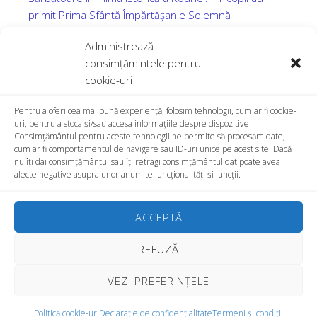
primit Prima Sfântă Împărtășanie Solemnă
Prima Împărtășanie Solemnă în Parohia Rodna,
Administrează
Duminică, 12 iulie 2026
consimțămintele pentru
Sărbătoare și comuniune la Beclean: Hramul Parohiei
cookie-uri
Greco-Catolice „Sfinții Apostoli Petru și Pavel”
28.06.2026
Pentru a oferi cea mai bună experiență, folosim tehnologii, cum ar fi cookie-
uri, pentru a stoca și/sau accesa informațiile despre dispozitive.
Hramul Mănăstirii Molișet, zi de har și comuniune, 7
Consimțământul pentru aceste tehnologii ne permite să procesăm date,
iunie 2026
cum ar fi comportamentul de navigare sau ID-uri unice pe acest site. Dacă
nu îți dai consimțământul sau îți retragi consimțământul dat poate avea
Prima Împărtășanie Solemnă și Sf. Liturghie
afecte negative asupra unor anumite funcționalități și funcții.
Arhierească în Parohia „Intrarea în Templu a Maicii
Domnului” Bistrița, duminică, 24 mai 2026
ACCEPTĂ
REFUZĂ
VEZI PREFERINȚELE
Copyright © 2026 PROTOPOPIATELE GRECO-CATOLICE BECLEAN, BISTRIȚA
Politică cookie-uri
Declarație de confidențialitate
Termeni și condiții
ȘI RODNA.