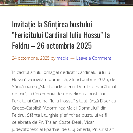
Invitație la Sfințirea bustului
”Fericitului Cardinal Iuliu Hossu” la
Feldru – 26 octombrie 2025
24 octombrie, 2025
by
media
Leave a Comment
În cadrul anului omagial dedicat ”Cardinalului Iuliu
Hossu” vă invităm duminică, 26 octombrie 2025, de
Sărbătoarea „Sfântului Mucenic Dumitru izvorâtorul
de mir”, la Ceremonia de dezvelirea a bustului
Fericitului Cardinal ”Iuliu Hossu” situat lângă Biserica
Greco-Catolică ”Adormirea Maicii Domnului” din
Feldru. Sfânta Liturghie și sfințirea bustului va fi
celebrată de Pr. Traian Coste-Deak, Vicar
judecătoresc al Eparhiei de Cluj-Gherla, Pr. Cristian