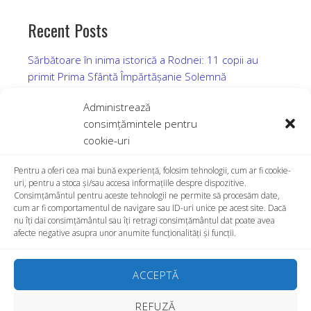
Recent Posts
Sărbătoare în inima istorică a Rodnei: 11 copii au
primit Prima Sfântă Împărtășanie Solemnă
Prima Împărtășanie Solemnă în Parohia Rodna,
Administrează
Duminică, 12 iulie 2026
consimțămintele pentru
Sărbătoare și comuniune la Beclean: Hramul Parohiei
cookie-uri
Greco-Catolice „Sfinții Apostoli Petru și Pavel”
28.06.2026
Pentru a oferi cea mai bună experiență, folosim tehnologii, cum ar fi cookie-
uri, pentru a stoca și/sau accesa informațiile despre dispozitive.
Hramul Mănăstirii Molișet, zi de har și comuniune, 7
Consimțământul pentru aceste tehnologii ne permite să procesăm date,
iunie 2026
cum ar fi comportamentul de navigare sau ID-uri unice pe acest site. Dacă
nu îți dai consimțământul sau îți retragi consimțământul dat poate avea
Prima Împărtășanie Solemnă și Sf. Liturghie
afecte negative asupra unor anumite funcționalități și funcții.
Arhierească în Parohia „Intrarea în Templu a Maicii
Domnului” Bistrița, duminică, 24 mai 2026
ACCEPTĂ
REFUZĂ