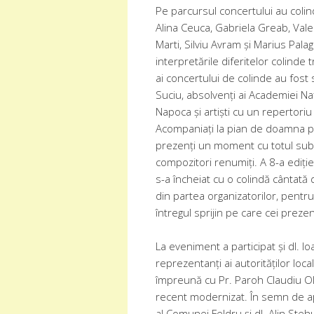
Pe parcursul concertului au colin
Alina Ceuca, Gabriela Greab, Vale
Marti, Silviu Avram și Marius Palag
interpretările diferitelor colinde 
ai concertului de colinde au fost
Suciu, absolvenți ai Academiei N
Napoca și artiști cu un repertori
Acompaniați la pian de doamna pr
prezenți un moment cu totul subl
compozitori renumiți.
A 8-a ediți
s-a încheiat cu o colindă cântată
din partea organizatorilor, pent
întregul sprijin pe care cei prezenț
La eveniment a participat și dl. Io
reprezentanți ai autorităților loca
împreună cu Pr. Paroh Claudiu Olt
recent modernizat. În semn de apr
al Comunei Feldru și dl. Alin Steh