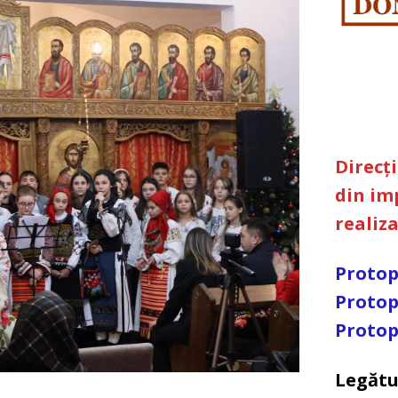
Direcț
din im
realiz
Protop
Protop
Protop
Legătu