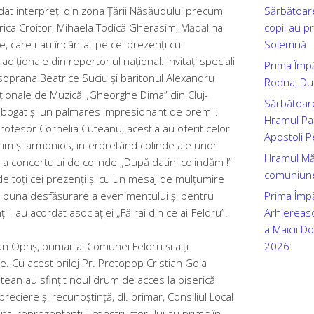
Sărbătoare
dat interpreți din zona Țării Năsăudului precum
copii au p
rica Croitor, Mihaela Todică Gherasim, Mădălina
Solemnă
e, care i-au încântat pe cei prezenți cu
tradiționale din repertoriul național.
Invitați speciali
Prima Împ
 soprana Beatrice Suciu și baritonul Alexandru
Rodna, Dum
aționale de Muzică „Gheorghe Dima” din Cluj-
Sărbătoar
u bogat și un palmares impresionant de premii.
Hramul Par
ofesor Cornelia Cuteanu, aceștia au oferit celor
Apostoli P
im și armonios, interpretând colinde ale unor
Hramul Mănă
e a concertului de colinde „După datini colindăm !”
comuniune
 de toți cei prezenți și cu un mesaj de mulțumire
Prima Împă
ru buna desfășurare a evenimentului și pentru
Arhiereasc
i l-au acordat asociației „Fă rai din ce ai-Feldru”.
a Maicii D
2026
an Opriș, primar al Comunei Feldru și alți
le. Cu acest prilej Pr. Protopop Cristian Goia
ean au sfințit noul drum de acces la biserică
eciere și recunoștință, dl. primar, Consiliul Local
uța, reprezentantul constructorului au primit în