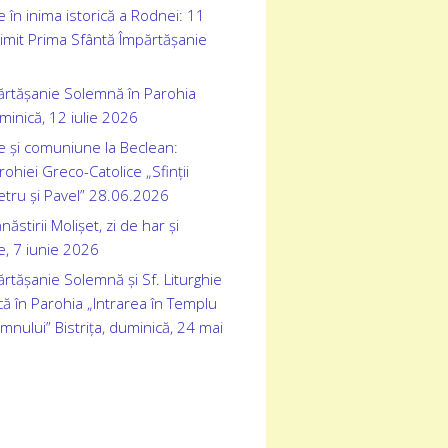
 în inima istorică a Rodnei: 11
rimit Prima Sfântă Împărtășanie
ărtășanie Solemnă în Parohia
inică, 12 iulie 2026
e și comuniune la Beclean:
ohiei Greco-Catolice „Sfinții
etru și Pavel” 28.06.2026
stirii Molișet, zi de har și
, 7 iunie 2026
rtășanie Solemnă și Sf. Liturghie
ă în Parohia „Intrarea în Templu
omnului” Bistrița, duminică, 24 mai