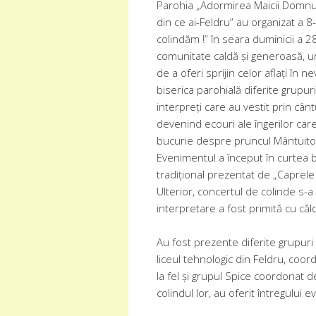
Parohia „Adormirea Maicii Domnulu
din ce ai-Feldru” au organizat a 8-
colindăm !” în seara duminicii a 
comunitate caldă și generoasă, uni
de a oferi sprijin celor aflați în n
biserica parohială diferite grupuri 
interpreți care au vestit prin cânt
devenind ecouri ale îngerilor car
bucurie despre pruncul Mântuitor ca
Evenimentul a început în curtea bi
tradițional prezentat de „Caprele
Ulterior, concertul de colinde s-a 
interpretare a fost primită cu căl
Au fost prezente diferite grupuri 
liceul tehnologic din Feldru, coo
la fel și grupul Spice coordonat 
colindul lor, au oferit întregulu