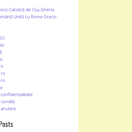
eco-Catolică de Cluj-Gherla
Română Unită cu Roma Greco-
SSU
io
J
ro
ro
.ro
.ro
ia
 confidențialitate
condiții
 an
u
lare
Posts