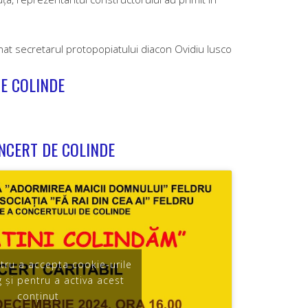
t secretarul protopopiatului diacon Ovidiu Iusco
E COLINDE
NCERT DE COLINDE
ntru a accepta cookie-urile
 și pentru a activa acest
conținut