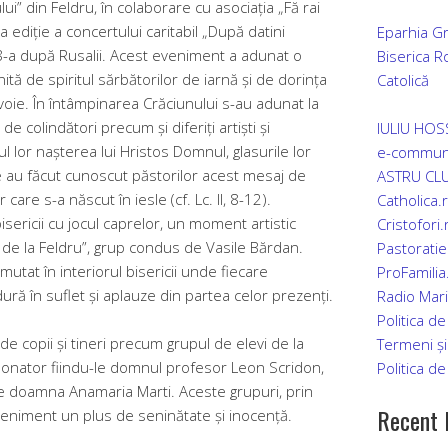
i” din Feldru, în colaborare cu asociația „Fă rai
a ediție a concertului caritabil „După datini
Eparhia Gr
28-a după Rusalii. Acest eveniment a adunat o
Biserica 
tă de spiritul sărbătorilor de iarnă și de dorința
Catolică
evoie.
În întâmpinarea Crăciunului s-au adunat la
de colindători precum și diferiți artiști și
IULIU HO
ul lor nașterea lui Hristos Domnul, glasurile lor
e-commun
e au făcut cunoscut păstorilor acest mesaj de
ASTRU CLU
re s-a născut în iesle (cf. Lc. II, 8-12).
Catholica.
sericii cu jocul caprelor, un moment artistic
Cristofori.
 de la Feldru”, grup condus de Vasile Bărdan.
Pastoratie
mutat în interiorul bisericii unde fiecare
ProFamilia
dură în suflet și aplauze din partea celor prezenți.
Radio Mar
Politica de
de copii și tineri precum grupul de elevi de la
Termeni și 
rdonator fiindu-le domnul profesor Leon Scridon,
Politica de
de doamna Anamaria Marti. Aceste grupuri, prin
Recent 
i eveniment un plus de seninătate și inocență.