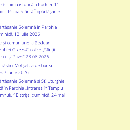
 în inima istorică a Rodnei: 11
rimit Prima Sfântă Împărtășanie
ărtășanie Solemnă în Parohia
inică, 12 iulie 2026
e și comuniune la Beclean:
ohiei Greco-Catolice „Sfinții
etru și Pavel” 28.06.2026
stirii Molișet, zi de har și
, 7 iunie 2026
rtășanie Solemnă și Sf. Liturghie
ă în Parohia „Intrarea în Templu
omnului” Bistrița, duminică, 24 mai