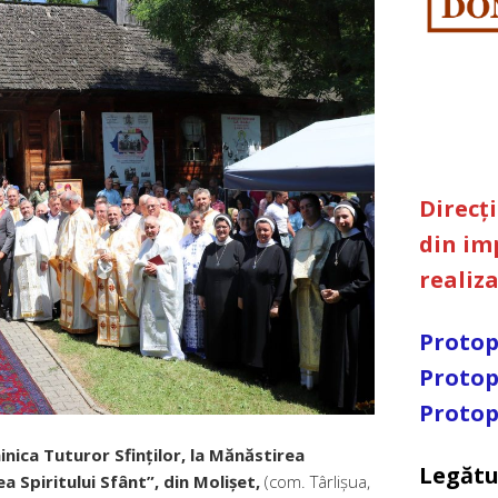
Direcț
din im
realiz
Protop
Protop
Protop
inica Tuturor Sfinților, la Mănăstirea
Legătu
a Spiritului Sfânt”, din Molișet,
(com. Târlișua,