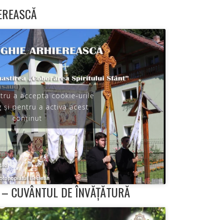
EREASCĂ
ntru a accepta cookie-urile
 și pentru a activa acest
conținut
 – CUVÂNTUL DE ÎNVĂȚĂTURĂ