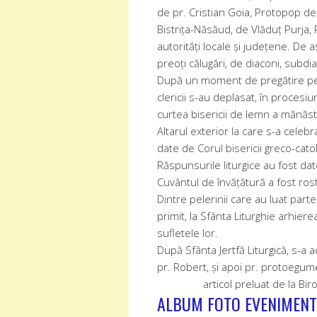
de pr. Cristian Goia, Protopop de 
Bistrița-Năsăud, de Vlăduț Purja,
autorități locale și județene. De 
preoți călugări, de diaconi, subdia
După un moment de pregătire pentru
clericii s-au deplasat, în procesi
curtea bisericii de lemn a mănăstir
Altarul exterior la care s-a celebr
date de Corul bisericii greco-cato
Răspunsurile liturgice au fost dat
Cuvântul de învățătură a fost rost
Dintre pelerinii care au luat part
primit, la Sfânta Liturghie arhier
sufletele lor.
După Sfânta Jertfă Liturgică, s-a
pr. Robert, și apoi pr. protoegum
articol preluat de la Bi
ALBUM FOTO EVENIMENT