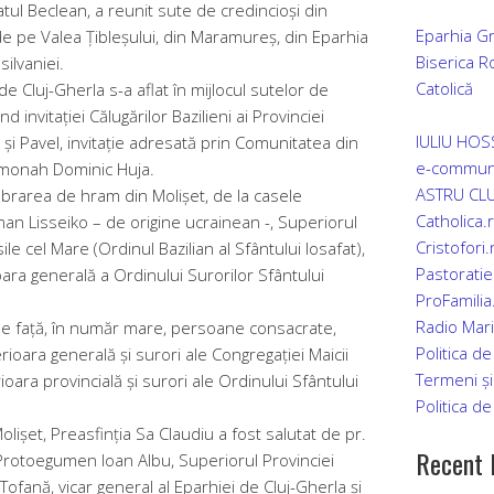
tul Beclean, a reunit sute de credincioși din
Eparhia Gr
de pe Valea Țibleșului, din Maramureș, din Eparhia
Biserica 
ilvaniei.
Catolică
de Cluj-Gherla s-a aflat în mijlocul sutelor de
d invitației Călugărilor Bazilieni ai Provinciei
IULIU HO
și Pavel, invitație adresată prin Comunitatea din
e-commun
monah Dominic Huja.
ASTRU CLU
elebrarea de hram din Molișet, de la casele
Catholica.
man Lisseiko – de origine ucrainean -, Superiorul
Cristofori.
le cel Mare (Ordinul Bazilian al Sfântului Iosafat),
Pastoratie
ara generală a Ordinului Surorilor Sfântului
ProFamilia
Radio Mar
 de față, în număr mare, persoane consacrate,
Politica de
ioara generală și surori ale Congregației Maicii
Termeni și 
ara provincială și surori ale Ordinului Sfântului
Politica de
ișet, Preasfinția Sa Claudiu a fost salutat de pr.
Recent 
Protoegumen Ioan Albu, Superiorul Provinciei
ofană, vicar general al Eparhiei de Cluj-Gherla și