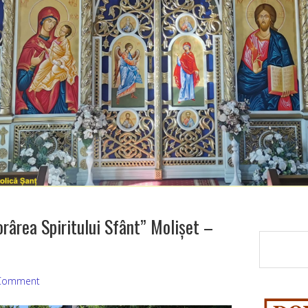
rârea Spiritului Sfânt” Molișet –
 Comment