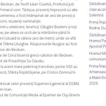
Sărbătoare
Beclean, de Teofil Iulian Cioarbă, Prefectul jud.
copii au p
 Primarul com. Târlișua, prezenți împreună cu alte
Solemnă
asemenea, a fost întâmpinat de zeci de preoți și
coni, studenți seminariști.
Prima Împ
 celebrare, Ierarhul, Călugării Bazilieni și toți
Rodna, Dum
une, pe aleea ce urcă de la mănăstire până în
Sărbătoar
ii (situată la câteva zeci de metri), unde se află
Hramul Par
at Sfânta Liturghie. Răspunsurile liturgice au fost
Apostoli P
lice din Beclean.
Hramul Mănă
e de Corul bisericii greco-catolice din Beclean.
comuniune
it de Preasfinția Sa Claudiu.
Prima Împă
e la acest mare pelerinaj transilvan, peste 500 au
Arhiereasc
ească, Sfânta Împărtășanie, pe Cristos Domnul în
a Maicii D
2026
 adresat celor prezenți Superiorul general al OSBM,
en Ioan.
roul de Comunicații Media al Eparhiei de Cluj-Gherla