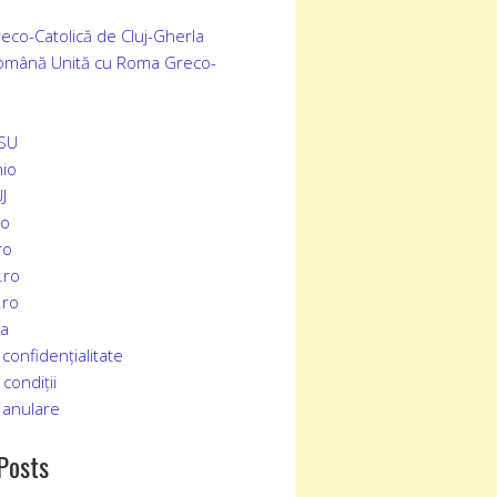
eco-Catolică de Cluj-Gherla
Română Unită cu Roma Greco-
SSU
io
J
ro
ro
.ro
.ro
ia
 confidențialitate
condiții
 an
u
lare
Posts