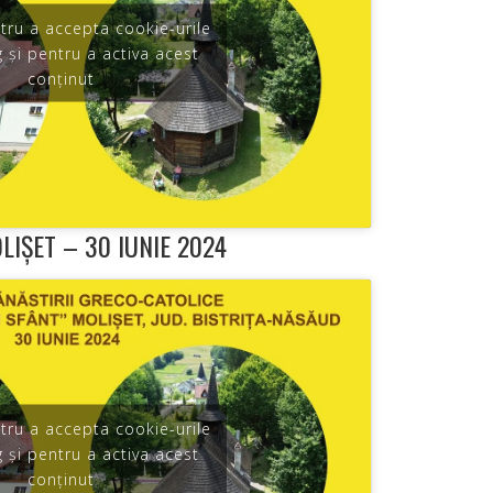
ntru a accepta cookie-urile
 și pentru a activa acest
conținut
IȘET – 30 IUNIE 2024
ntru a accepta cookie-urile
 și pentru a activa acest
conținut