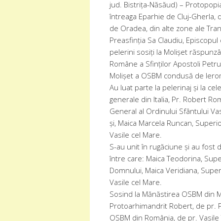
jud. Bistrița-Năsăud) – Protopopia
întreaga Eparhie de Cluj-Gherla, 
de Oradea, din alte zone ale Trans
Preasfinția Sa Claudiu, Episcopul 
pelerini sosiți la Molișet răspunzân
Române a Sfinților Apostoli Petru 
Molișet a OSBM condusă de Iero
Au luat parte la pelerinaj și la c
generale din Italia, Pr. Robert Ro
General al Ordinului Sfântului Vasi
și, Maica Marcela Runcan, Superio
Vasile cel Mare.
S-au unit în rugăciune și au fost
între care: Maica Teodorina, Super
Domnului, Maica Veridiana, Superio
Vasile cel Mare.
Sosind la Mănăstirea OSBM din Mol
Protoarhimandrit Robert, de pr. 
OSBM din România, de pr. Vasile T