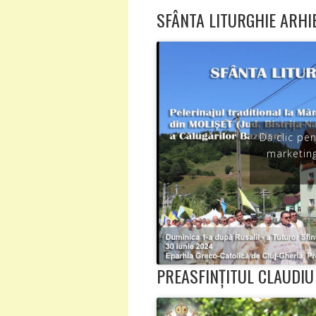
SFÂNTA LITURGHIE ARHI
Dă clic pe
marketing
PREASFINȚITUL CLAUDIU