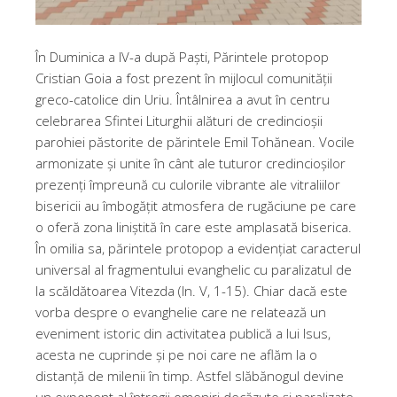
În Duminica a IV-a după Paști, Părintele protopop
Cristian Goia a fost prezent în mijlocul comunității
greco-catolice din Uriu. Întâlnirea a avut în centru
celebrarea Sfintei Liturghii alături de credincioșii
parohiei păstorite de părintele Emil Tohănean. Vocile
armonizate și unite în cânt ale tuturor credincioșilor
prezenți împreună cu culorile vibrante ale vitraliilor
bisericii au îmbogățit atmosfera de rugăciune pe care
o oferă zona liniștită în care este amplasată biserica.
În omilia sa, părintele protopop a evidențiat caracterul
universal al fragmentului evanghelic cu paralizatul de
la scăldătoarea Vitezda (In. V, 1-15). Chiar dacă este
vorba despre o evanghelie care ne relatează un
eveniment istoric din activitatea publică a lui Isus,
acesta ne cuprinde și pe noi care ne aflăm la o
distanță de milenii în timp. Astfel slăbănogul devine
un exponent al întregii omeniri decăzute și paralizate,