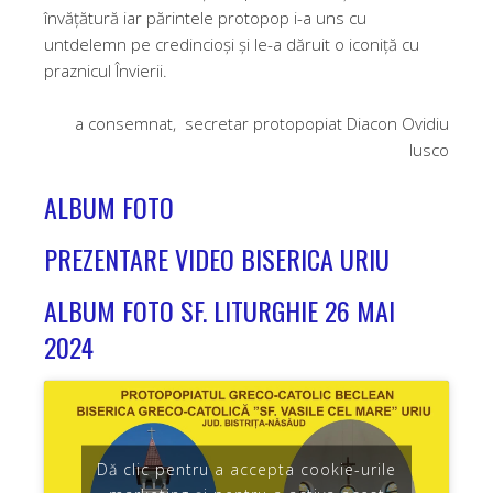
învățătură iar părintele protopop i-a uns cu
untdelemn pe credincioși și le-a dăruit o iconiță cu
praznicul Învierii.
a consemnat, secretar protopopiat Diacon Ovidiu
Iusco
ALBUM FOTO
PREZENTARE VIDEO BISERICA URIU
ALBUM FOTO SF. LITURGHIE 26 MAI
2024
Dă clic pentru a accepta cookie-urile