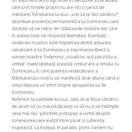
care prin forțele proprii nu are nici o șansă de
mântuire. Întrebarea lui Isus „vrei să te faci sănătos?”
dezvăluie prezența permanentă a lui Dumnezeu care
dorește să ne ridice din slăbiciunile noastre dar care
în același timp ne respectă libertatea. Esențială
vindecării noastre este împletirea dintre acțiunea
salvatoare a lui Dumnezeu și exprimarea liberă a
voinței noastre. Îndemnul „scoală-te, ia-ți patul tău și
umblă” materializează această conlucrare a omului cu
Dumnezeu, în care puterea vindecătoare a
Mântuitorului nostru se manifestă doar atunci când și
omul depune un efort înspre apropierea lui de
Dumnezeu.
Referitor la cuvintele lui Isus „iată, te-ai făcut sănătos;
de acum să nu mai păcătuiești ca să nu ți se întâmple
ceva mai rău” părintele protopop a vorbit despre
conexiunea care există între păcat și suferința
trupească. La început, în paradis, primii oameni nu