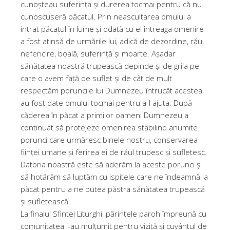
cunoșteau suferința și durerea tocmai pentru că nu
cunoscuseră păcatul. Prin neascultarea omului a
intrat păcatul în lume și odată cu el întreaga omenire
a fost atinsă de urmările lui, adică de dezordine, rău,
nefericire, boală, suferință și moarte. Așadar
sănătatea noastră trupească depinde și de grija pe
care o avem față de suflet și de cât de mult
respectăm poruncile lui Dumnezeu întrucât acestea
au fost date omului tocmai pentru a-l ajuta. După
căderea în păcat a primilor oameni Dumnezeu a
continuat să protejeze omenirea stabilind anumite
porunci care urmăresc binele nostru, conservarea
ființei umane și ferirea ei de răul trupesc și sufletesc.
Datoria noastră este să aderăm la aceste porunci și
să hotărâm să luptăm cu ispitele care ne îndeamnă la
păcat pentru a ne putea păstra sănătatea trupească
și sufletească.
La finalul Sfintei Liturghii părintele paroh împreună cu
comunitatea i-au mulțumit pentru vizită și cuvântul de