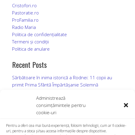
Cristofori.ro
Pastoratie.ro
ProFamilia.ro
Radio Maria
Politica de confidențialitate
Termeni și condiții
Politica de an
u
lare
Recent Posts
Sărbătoare în inima istorică a Rodnei: 11 copii au
primit Prima Sfântă Împărtășanie Solemnă
Prima Împărtășanie Solemnă în Parohia Rodna,
Administrează
Duminică, 12 iulie 2026
consimțămintele pentru
Sărbătoare și comuniune la Beclean: Hramul Parohiei
cookie-uri
Greco-Catolice „Sfinții Apostoli Petru și Pavel”
28.06.2026
Pentru a oferi cea mai bună experiență, folosim tehnologii, cum ar fi cookie-
uri, pentru a stoca și/sau accesa informațiile despre dispozitive.
Hramul Mănăstirii Molișet, zi de har și comuniune, 7