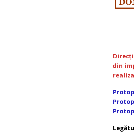
Direcț
din im
realiz
Protop
Protop
Protop
Legătu