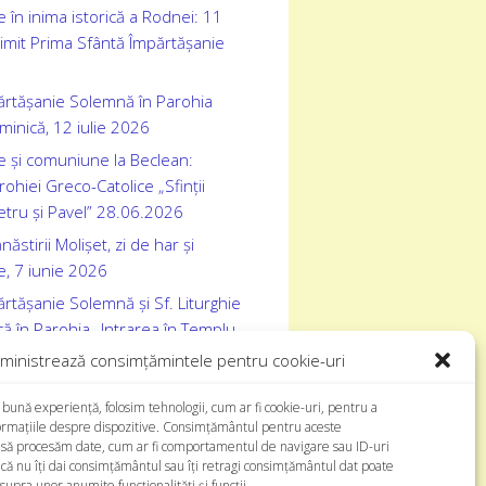
 în inima istorică a Rodnei: 11
rimit Prima Sfântă Împărtășanie
ărtășanie Solemnă în Parohia
inică, 12 iulie 2026
e și comuniune la Beclean:
ohiei Greco-Catolice „Sfinții
etru și Pavel” 28.06.2026
stirii Molișet, zi de har și
, 7 iunie 2026
rtășanie Solemnă și Sf. Liturghie
ă în Parohia „Intrarea în Templu
omnului” Bistrița, duminică, 24 mai
ministrează consimțămintele pentru cookie-uri
 bună experiență, folosim tehnologii, cum ar fi cookie-uri, pentru a
formațiile despre dispozitive. Consimțământul pentru aceste
 să procesăm date, cum ar fi comportamentul de navigare sau ID-uri
acă nu îți dai consimțământul sau îți retragi consimțământul dat poate
upra unor anumite funcționalități și funcții.