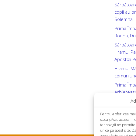
Sărbătoare
copii au p
Solemnă
Prima Împ
Rodna, Dum
Sărbătoar
Hramul Par
Apostoli P
Hramul Mănă
comuniune
Prima Împă
Arhiereasc
a Maicii D
Ad
2026
Pentru a oferi cea mai
stoca și/sau accesa in
tehnologii ne permite
unice pe acest site. D
avea afecte negative as