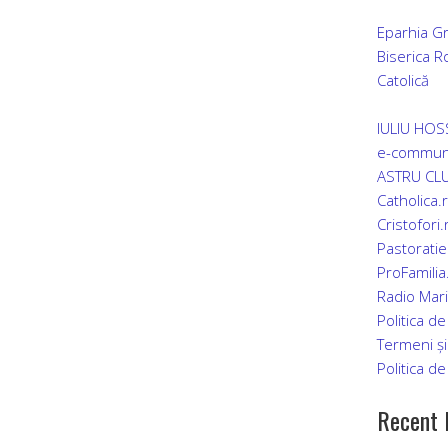
Eparhia Gr
Biserica 
Catolică
IULIU HO
e-commun
ASTRU CLU
Catholica.
Cristofori.
Pastoratie
ProFamilia
Radio Mar
Politica de
Termeni și 
Politica de
Recent 