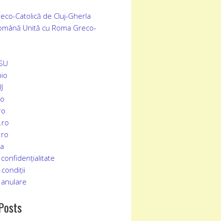
eco-Catolică de Cluj-Gherla
Română Unită cu Roma Greco-
SSU
io
J
ro
ro
.ro
.ro
ia
 confidențialitate
condiții
 an
u
lare
Posts